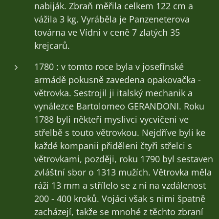
nabiják. Zbraň měřila celkem 122 cm a
vážila 3 kg. Vyráběla je Panzeneterova
továrna ve Vídni v ceně 7 zlatých 35
krejcarů.
1780 : v tomto roce byla v josefínské
armádě pokusně zavedena opakovačka -
větrovka. Sestrojil ji italský mechanik a
vynálezce Bartolomeo GERANDONI. Roku
1788 byli někteří myslivci vycvičeni ve
střelbě s touto větrovkou. Nejdříve byli ke
každé kompanii přiděleni čtyři střelci s
větrovkami, později, roku 1790 byl sestaven
zvláštní sbor o 1313 mužích. Větrovka měla
ráži 13 mm a střílelo se z ní na vzdálenost
200 - 400 kroků. Vojáci však s nimi špatně
zacházejí, takže se mnohé z těchto zbraní