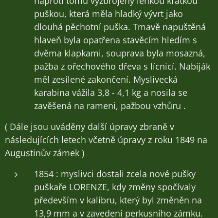
naproti tomu vyzbrojeny lehkou krátkou
puškou, která měla hladký vývrt jako
dlouhá pěchotní puška. Tmavě napuštěná
hlaveň byla opatřena stavěcím hledím s
dvěma klapkami, souprava byla mosazná,
pažba z ořechového dřeva s lícnicí. Nabiják
měl zesílené zakončení. Myslivecká
karabina vážila 3,8 - 4,1 kg a nosila se
zavěšená na rameni, pažbou vzhůru .
( Dále jsou uváděny další úpravy zbraně v
následujících letech včetně úpravy z roku 1849 na
Augustinův zámek )
1854 : myslivci dostali zcela nové pušky
puškaře LORENZE, kdy změny spočívaly
především v kalibru, který byl změněn na
13,9 mm a v zavedení perkusního zámku.