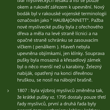
tvar mysliveckých tesáků a liší se pouze
okem a rukověť zářezem k upevnění. Nový
bodák byl v rakouské vojenské terminologii
označován jako " HAUBAJONNETT". Pažba
nové myslivecké pušky byla z ořechového
dřeva a měla na levé straně lícnici a na
opačné straně schránku se zasouvacím
víčkem ( penálkem ). Hlaveň nebyla
upevněna objímkami, jen klínky. Souprava
pušky byla mosazná a křesadlový zámek
byl o něco menší než u karabiny. Železný
nabiják, opatřený na konci dřevěnou
hruškou, se nosil na nábojní brašně.
1807 : byla výzbroj myslivců změněna tak,
že krátké pušky vz. 1795 dostaly pouze třetí
řady myslivců, první a druhá řada byly