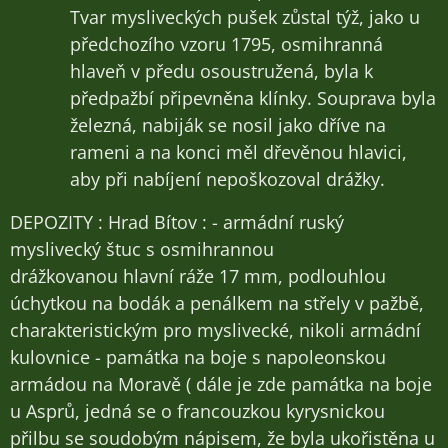
Tvar mysliveckých pušek zůstal týž, jako u
předchozího vzoru 1795, osmihranná
hlaveň v předu osoustružená, byla k
předpažbí připevněna klínky. Souprava byla
železná, nabiják se nosil jako dříve na
rameni a na konci měl dřevěnou hlavici,
aby při nabíjení nepoškozoval drážky.
DEPOZITY : Hrad Bítov : - armádní ruský
myslivecký štuc s osmihrannou
drážkovanou hlavní ráže 17 mm, podlouhlou
úchytkou na bodák a penálkem na střely v pažbě,
charakteristickým pro myslivecké, nikoli armádní
kulovnice - památka na boje s napoleonskou
armádou na Moravě ( dále je zde památka na boje
u Asprů, jedná se o francouzkou kyrysnickou
přilbu se soudobým nápisem, že byla ukořistěna u