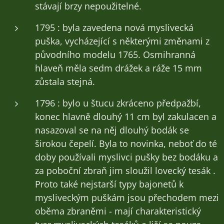
stávají brzy nepoužitelné.
1795 : byla zavedena nová myslivecká
puška, vycházející s některými změnami z
původního modelu 1765. Osmihranná
hlaveň měla sedm drážek a ráže 15 mm
zůstala stejná.
1796 : bylo u štucu zkráceno předpažbí,
konec hlavně dlouhý 11 cm byl zakulacen a
nasazoval se na něj dlouhý bodák se
širokou čepelí. Byla to novinka, neboť do té
doby používali myslivci pušky bez bodáku a
za poboční zbraň jim sloužil lovecký tesák .
Proto také nejstarší typy bajonetů k
mysliveckým puškám jsou přechodem mezi
oběma zbraněmi - mají charakteristický