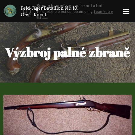
Feld-Jäger Bataillon Nr. 10.
Obst. Kopal
Výzbroj palné zbraně