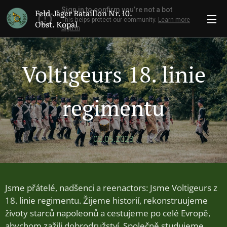
Feld-Jäger Bataillon Nr. 10.
Obst. Kopal
Voltigeurs 18. linie
regimentu
02.05.2023
Jsme přátelé, nadšenci a reenactors: Jsme Voltigeurs z
18. linie regimentu. Žijeme historií, rekonstruujeme
životy starců napoleonů a cestujeme po celé Evropě,
abychom zažili dobrodružství. Společně studujeme