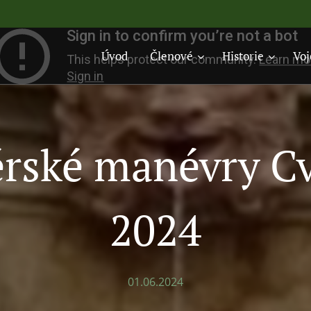
Úvod
Členové
Historie
Voj
rské manévry C
2024
01.06.2024