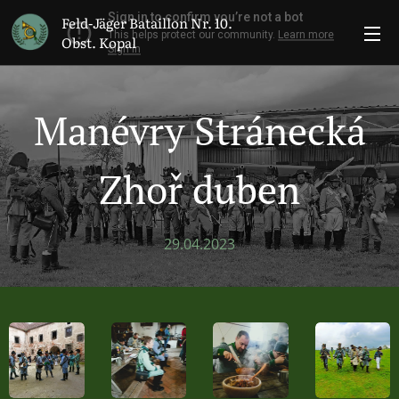
Feld-Jäger Bataillon Nr. 10.
Obst. Kopal
Manévry Stránecká
Zhoř duben
29.04.2023