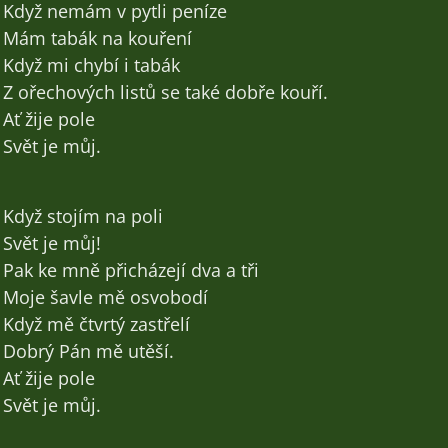
Když nemám v pytli peníze
Mám tabák na kouření
Když mi chybí i tabák
Z ořechových listů se také dobře kouří.
Ať žije pole
Svět je můj.
Když stojím na poli
Svět je můj!
Pak ke mně přicházejí dva a tři
Moje šavle mě osvobodí
Když mě čtvrtý zastřelí
Dobrý Pán mě utěší.
Ať žije pole
Svět je můj.