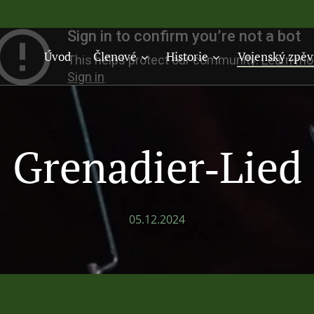
Úvod
Členové
Historie
Vojenský zpěv
Grenadier‑Lied
05.12.2024