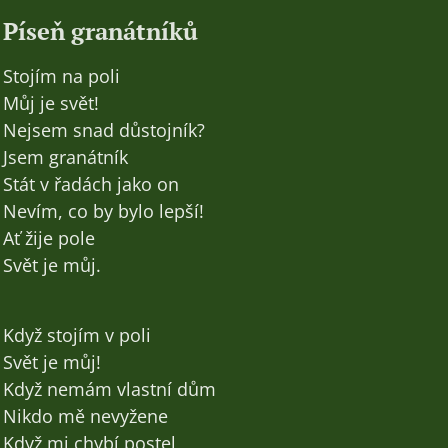
Píseň granátníků
Stojím na poli
Můj je svět!
Nejsem snad důstojník?
Jsem granátník
Stát v řadách jako on
Nevím, co by bylo lepší!
Ať žije pole
Svět je můj.
Když stojím v poli
Svět je můj!
Když nemám vlastní dům
Nikdo mě nevyžene
Když mi chybí postel