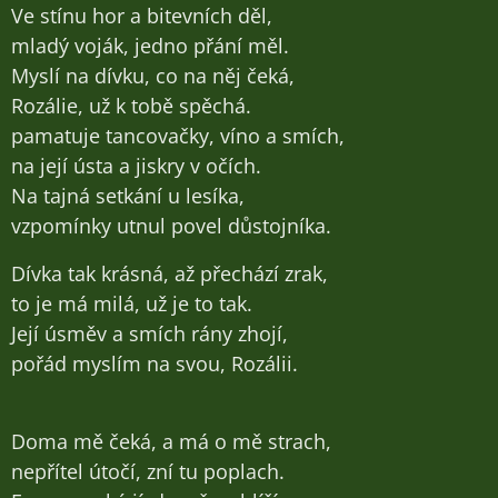
Ve stínu hor a bitevních děl,
mladý voják, jedno přání měl.
Myslí na dívku, co na něj čeká,
Rozálie, už k tobě spěchá.
pamatuje tancovačky, víno a smích,
na její ústa a jiskry v očích.
Na tajná setkání u lesíka,
vzpomínky utnul povel důstojníka.
Dívka tak krásná, až přechází zrak,
to je má milá, už je to tak.
Její úsměv a smích rány zhojí,
pořád myslím na svou, Rozálii.
Doma mě čeká, a má o mě strach,
nepřítel útočí, zní tu poplach.