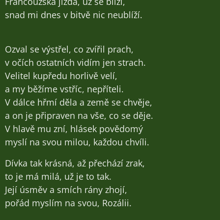
Francouzská jízda, už se blíží,
snad mi dnes v bitvě nic neublíží.
Ozval se výstřel, co zvířil prach,
v očích ostatních vidím jen strach.
Velitel kupředu horlivě velí,
a my běžíme vstříc, nepříteli.
V dálce hřmí děla a země se chvěje,
a on je připraven na vše, co se děje.
V hlavě mu zní, hlásek povědomý
myslí na svou milou, každou chvíli.
Dívka tak krásná, až přechází zrak,
to je má milá, už je to tak.
Její úsměv a smích rány zhojí,
pořád myslím na svou, Rozálii.