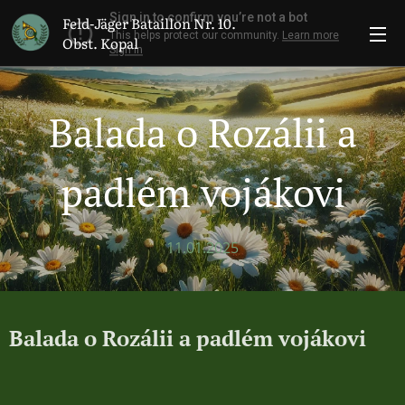
Feld-Jäger Bataillon Nr. 10.
Obst. Kopal
Balada o Rozálii a
padlém vojákovi
11.01.2025
Balada o Rozálii a padlém vojákovi