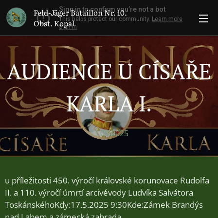
Feld-Jäger Bataillon Nr. 10.
Obst. Kopal
AUDIENCE U CÍSAŘE
KARLA I.
13.05.2025
u příležitosti 450. výročí královské korunovace Rudolfa
II. a 110. výročí úmrtí arcivévody Ludvíka Salvátora
ToskánskéhoKdy:17.5.2025 9:30Kde:Zámek Brandýs
nad Labem a zámecká zahrada,